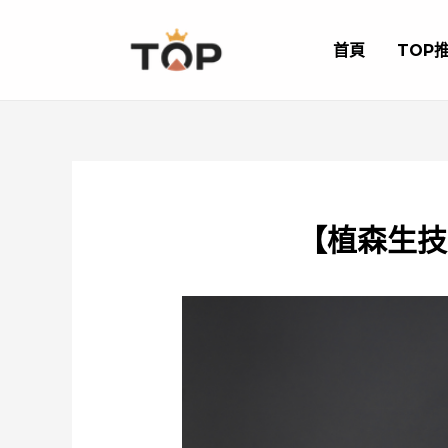
跳
至
首頁
TOP
主
要
內
容
【植森生技