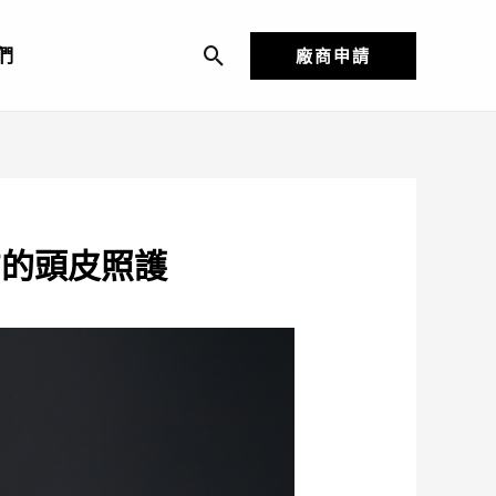
們
廠商申請
搜
尋
方的頭皮照護