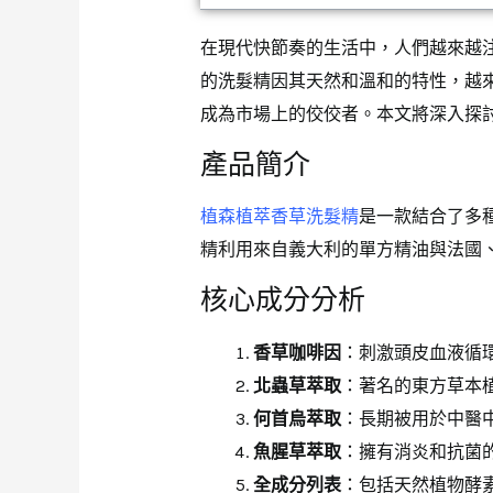
在現代快節奏的生活中，人們越來越
的洗髮精因其天然和溫和的特性，越
成為市場上的佼佼者。本文將深入探
產品簡介
植森植萃香草洗髮精
是一款結合了多
精利用來自義大利的單方精油與法國
核心成分分析
香草咖啡因
：刺激頭皮血液循
北蟲草萃取
：著名的東方草本
何首烏萃取
：長期被用於中醫
魚腥草萃取
：擁有消炎和抗菌
全成分列表
：包括天然植物酵