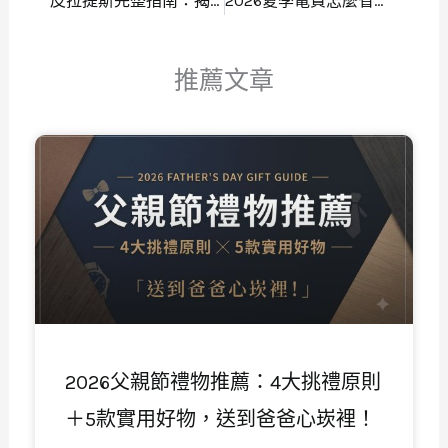
皮拉提斯完整指南：揭開 6 大好處與新手必學入門動作
2026夏季電費怎麼省？3大省電技巧與累進、時間電價解析
推薦文章
頁
頁
頁
頁
頁
面
面
面
面
面
2026父親節禮物推薦：4大挑禮原則
＋5款實用好物，送到爸爸心崁裡！