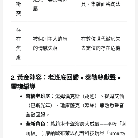
衝
具、集體面臨淘汰
屬
突
存
在
被個別主人遺忘
在數位世代徹底失
焦
的情感失落
去定位的存在危機
慮
2. 黃金陣容：老班底回歸 × 泰勒絲獻聲 ×
靈魂編導
聲優老班底
：湯姆漢克斯（胡迪）、提姆艾倫
（巴斯光年）、瓊庫薩克（翠絲）等熟悉聲音
全數回歸。
全新角色
：葛莉塔李聲演最大威脅——平板「莉
莉板」；康納歐布萊恩配音科技玩具「Smarty