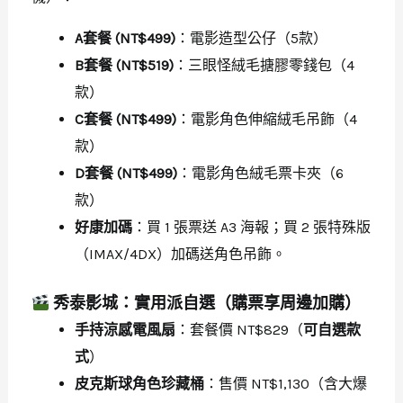
A套餐 (NT$499)
：電影造型公仔（5款）
B套餐 (NT$519)
：三眼怪絨毛搪膠零錢包（4
款）
C套餐 (NT$499)
：電影角色伸縮絨毛吊飾（4
款）
D套餐 (NT$499)
：電影角色絨毛票卡夾（6
款）
好康加碼
：買 1 張票送 A3 海報；買 2 張特殊版
（IMAX/4DX）加碼送角色吊飾。
秀泰影城：實用派自選（購票享周邊加購）
手持涼感電風扇
：套餐價 NT$829（
可自選款
式
）
皮克斯球角色珍藏桶
：售價 NT$1,130（含大爆