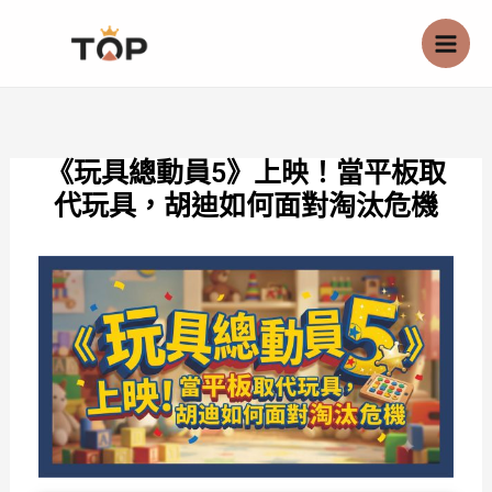
跳
至
主
要
內
《玩具總動員5》上映！當平板取
容
代玩具，胡迪如何面對淘汰危機