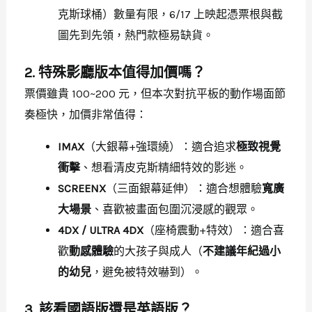
克斯球桶）數量有限，6/17 上映起憑票根與截
圖先到先領，熱門款極易缺貨。
2. 特殊影廳版本值得加價嗎？
票價雖貴 100~200 元，但本次對抗平板的動作場面節
奏極快，加價非常值得：
IMAX
（大銀幕+強環繞）：適合追求
極致視覺
衝擊
、想看清皮克斯精細特效的影迷。
SCREENX
（三面銀幕延伸）：適合想體驗
寬廣
大場景
、喜歡被畫面包圍沉浸感的觀眾。
4DX / ULTRA 4DX
（座椅震動+特效）：適合喜
歡
動感體驗
的大孩子與成人（
不建議年紀過小
的幼兒
，避免被特效嚇到）。
3. 該看國語版還是英語版？