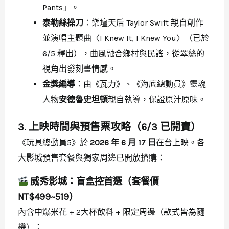
Pants」。
泰勒絲操刀
：樂壇天后 Taylor Swift 親自創作
並演唱主題曲〈I Knew It, I Knew You〉（已於
6/5 釋出），曲風融合鄉村與民謠，從翠絲的
視角出發刻畫情感。
金獎編導
：由《瓦力》、《海底總動員》靈魂
人物
安德魯史坦頓
親自執導，保證原汁原味。
3. 上映時間與預售票攻略（6/3 已開賣）
《玩具總動員5》於
2026 年 6 月 17 日
在台上映。各
大影城預售套餐與獨家周邊已開放搶購：
威秀影城：盲盒控首選（套餐價
NT$499~519）
內含中爆米花 + 2大杯飲料 + 限定周邊（款式皆為隨
機）：