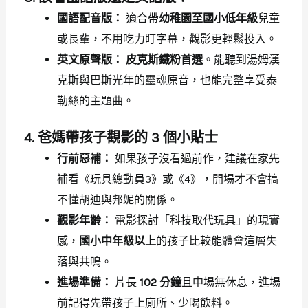
國語配音版：
適合帶
幼稚園至國小低年級
兒童
或長輩，不用吃力盯字幕，觀影更輕鬆投入。
英文原聲版：
皮克斯鐵粉首選
。能聽到湯姆漢
克斯與巴斯光年的靈魂原音，也能完整享受泰
勒絲的主題曲。
4. 爸媽帶孩子觀影的 3 個小貼士
行前惡補：
如果孩子沒看過前作，建議在家先
補看《玩具總動員3》或《4》，開場才不會搞
不懂胡迪與邦妮的關係。
觀影年齡：
電影探討「科技取代玩具」的現實
感，
國小中年級以上
的孩子比較能體會這層失
落與共鳴。
進場準備：
片長
102 分鐘
且中場無休息，進場
前記得先帶孩子上廁所、少喝飲料。