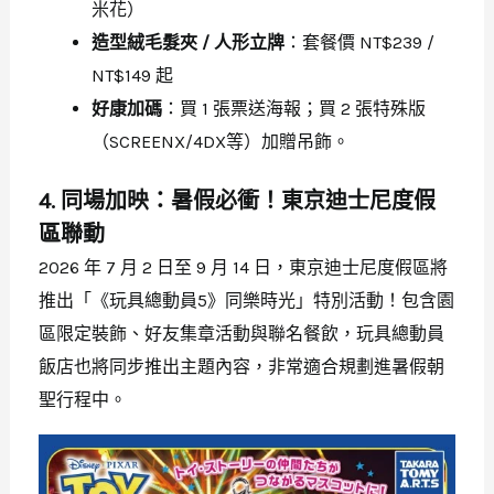
米花）
造型絨毛髮夾 / 人形立牌
：套餐價 NT$239 /
NT$149 起
好康加碼
：買 1 張票送海報；買 2 張特殊版
（SCREENX/4DX等）加贈吊飾。
4. 同場加映：暑假必衝！東京迪士尼度假
區聯動
2026 年 7 月 2 日至 9 月 14 日，東京迪士尼度假區將
推出「《玩具總動員5》同樂時光」特別活動！包含園
區限定裝飾、好友集章活動與聯名餐飲，玩具總動員
飯店也將同步推出主題內容，非常適合規劃進暑假朝
聖行程中。