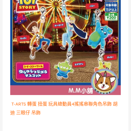
T-ARTS 轉蛋 扭蛋 玩具總動員4搖搖串聯角色吊飾 胡
迪 三眼仔 吊飾