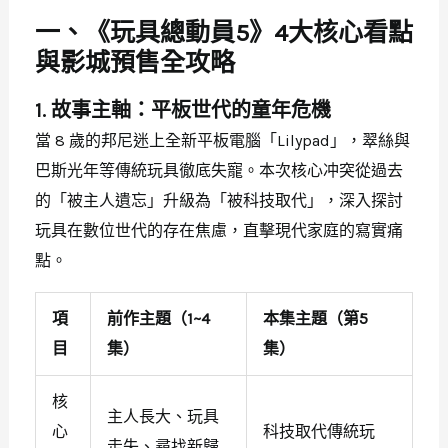
一、《玩具總動員5》4大核心看點
與影城預售全攻略
1. 故事主軸：平板世代的童年危機
當 8 歲的邦尼迷上全新平板電腦「Lilypad」，翠絲與
巴斯光年等傳統玩具徹底失寵。本次核心冲突從過去
的「被主人遺忘」升級為「被科技取代」，深入探討
玩具在數位世代的存在焦慮，直擊現代家庭的寫實痛
點。
項
前作主題（1~4
本集主題（第5
目
集）
集）
核
主人長大、玩具
心
科技取代傳統玩
走失、尋找新歸