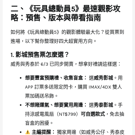
二、《玩具總動員5》最速觀影攻
略：預售、版本與帶看指南
如何將《玩具總動員5》的觀影體驗最大化？從買票到
進場，以下幫你整理好四大超實用方向。
1. 影城預售票怎麼選？
威秀與秀泰於 6/3 已同步開賣，想拿好禮請這樣選：
想要豐富預購禮、收集盲盒：
選
威秀影城
。用
APP 訂票多送限定閃卡，購買 IMAX/4DX 雙人
票加碼送吊飾。
不想賭運氣、想要實用周邊：
選
秀泰影城
。手
持涼感電風扇（NT$799）
可自選款式
，免去抽
盲盒的困擾。
主編提醒：
獨家周邊（如威秀公仔、秀泰皮