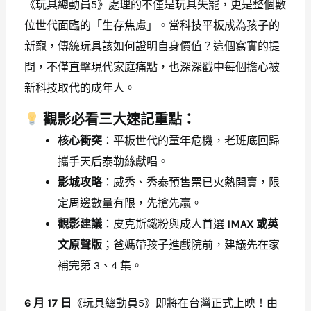
《玩具總動員5》處理的不僅是玩具失寵，更是整個數
位世代面臨的「生存焦慮」。當科技平板成為孩子的
新寵，傳統玩具該如何證明自身價值？這個寫實的提
問，不僅直擊現代家庭痛點，也深深戳中每個擔心被
新科技取代的成年人。
觀影必看三大速記重點：
核心衝突
：平板世代的童年危機，老班底回歸
攜手天后泰勒絲獻唱。
影城攻略
：威秀、秀泰預售票已火熱開賣，限
定周邊數量有限，先搶先贏。
觀影建議
：皮克斯鐵粉與成人首選
IMAX 或英
文原聲版
；爸媽帶孩子進戲院前，建議先在家
補完第 3、4 集。
6 月 17 日
《玩具總動員5》即將在台灣正式上映！由