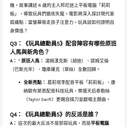
機。故事講述 8 歲的主人邦尼迷上平板電腦「莉莉
板」，導致玩具們徹底失寵。電影將深入探討現代家
庭痛點：當螢幕吸走孩子注意力，玩具該如何證明自
身價值？
Q3：《玩具總動員5》配音陣容有哪些原班
人馬與新角色？
A：
*
原班人馬：
湯姆漢克斯（胡迪）、提姆艾倫
（巴斯光年）、瓊庫薩克（翠絲）全數回歸。
全新亮點：
葛莉塔李配音平板「莉莉板」、康
納歐布萊恩配音科技玩具，樂壇天后泰勒絲
（Taylor Swift）更親自操刀並獻唱主題曲。
Q4：《玩具總動員5》的反派是誰？
A：
這次的最大反派不是邪惡玩具，而是
平板電腦