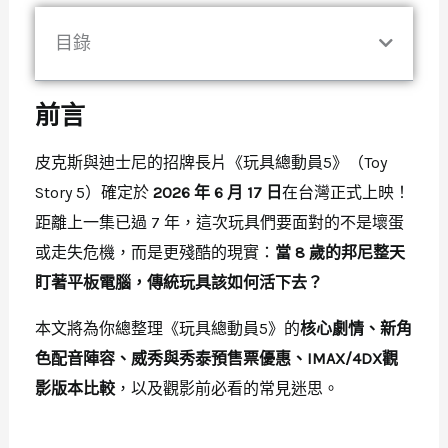
目錄
前言
皮克斯與迪士尼的招牌長片《玩具總動員5》（Toy
Story 5）確定於
2026 年 6 月 17 日
在台灣正式上映！
距離上一集已過 7 年，這次玩具們要面對的不是壞蛋
或走失危機，而是更殘酷的現實：
當 8 歲的邦尼整天
盯著平板電腦，傳統玩具該如何活下去？
本文將為你總整理《玩具總動員5》的
核心劇情、新角
色配音陣容、威秀與秀泰預售票優惠、IMAX/4DX觀
影版本比較
，以及觀影前必看的常見迷思。