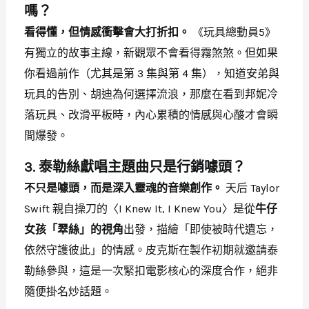
嗎？
看得懂，但情感衝擊會大打折扣。
《玩具總動員5》
有獨立的故事主線，新觀眾不會看得霧煞煞。但如果
你看過前作（尤其是第 3 集與第 4 集），知道安弟與
玩具的告別、胡迪為何選擇流浪，那麼在看到邦妮冷
落玩具、改滑平板時，內心累積的情感與心酸才會瞬
間爆發。
3. 泰勒絲獻唱主題曲只是行銷噱頭？
不只是噱頭，而是深入靈魂的音樂創作。
天后 Taylor
Swift 親自操刀的〈I Knew It, I Knew You〉是從
牛仔
女孩「翠絲」的視角
出發，描繪「即使被時代遺忘，
依然守護彼此」的情感。皮克斯在製作初期就邀請泰
勒絲參與，這是一次緊扣電影核心的深度合作，絕非
隨便掛名炒話題。