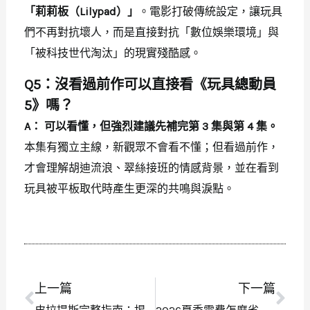
「莉莉板（Lilypad）」
。電影打破傳統設定，讓玩具
們不再對抗壞人，而是直接對抗「數位娛樂環境」與
「被科技世代淘汰」的現實殘酷感。
Q5：沒看過前作可以直接看《玩具總動員
5》嗎？
A：
可以看懂，但強烈建議先補完第 3 集與第 4 集。
本集有獨立主線，新觀眾不會看不懂；但看過前作，
才會理解胡迪流浪、翠絲接班的情感背景，並在看到
玩具被平板取代時產生更深的共鳴與淚點。
上一篇
下一篇
上一頁
下