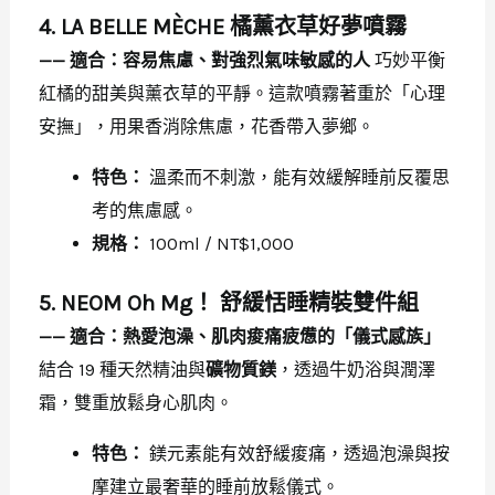
4. LA BELLE MÈCHE 橘薰衣草好夢噴霧
—— 適合：容易焦慮、對強烈氣味敏感的人
巧妙平衡
紅橘的甜美與薰衣草的平靜。這款噴霧著重於「心理
安撫」，用果香消除焦慮，花香帶入夢鄉。
特色：
溫柔而不刺激，能有效緩解睡前反覆思
考的焦慮感。
規格：
100ml / NT$1,000
5. NEOM Oh Mg！ 舒緩恬睡精裝雙件組
—— 適合：熱愛泡澡、肌肉痠痛疲憊的「儀式感族」
結合 19 種天然精油與
礦物質鎂
，透過牛奶浴與潤澤
霜，雙重放鬆身心肌肉。
特色：
鎂元素能有效舒緩痠痛，透過泡澡與按
摩建立最奢華的睡前放鬆儀式。