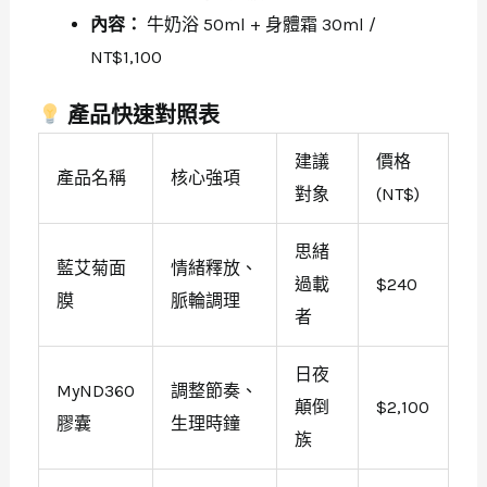
內容：
牛奶浴 50ml + 身體霜 30ml /
NT$1,100
產品快速對照表
建議
價格
產品名稱
核心強項
對象
(NT$)
思緒
藍艾菊面
情緒釋放、
過載
$240
膜
脈輪調理
者
日夜
MyND360
調整節奏、
顛倒
$2,100
膠囊
生理時鐘
族