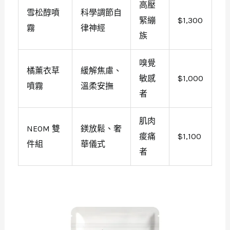
高壓
雪松醇噴
科學調節自
緊繃
$1,300
霧
律神經
族
嗅覺
橘薰衣草
緩解焦慮、
敏感
$1,000
噴霧
溫柔安撫
者
肌肉
NEOM 雙
鎂放鬆、奢
痠痛
$1,100
件組
華儀式
者