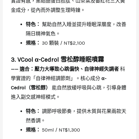
實證有感，集結酪蛋白胜肽、山茶葉及番紅花三大黃
金成分，從內而外調整生理時鐘。
特色：
幫助自然入睡並提升睡眠深層度，改善
隔日精神氣色。
規格：
30 顆裝 / NT$2,100
3. VCool α-Cedrol 雪松醇睡眠噴霧
—— 適合：壓力大導致心跳偏快、自律神經失調者
科
學實證的「自律神經調節劑」。核心成分
α-
Cedrol（雪松醇）
能自然放緩呼吸與心跳，引導身體
進入副交感神經模式。
特色：
調節呼吸節奏，提供木質與花果兩款天
然香調。
規格：
50ml / NT$1,300