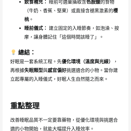
飲食補充：
睡前可適量攝取含
色胺酸
的食物
（牛奶、香蕉、堅果）或直接含褪黑激素的
櫻
桃
。
睡前儀式：
建立固定的入睡節奏，如泡澡、按
摩，讓身體記住「這個時間該睡了」。
總結：
好眠是一套系統工程。先
優化環境（溫度與光線）
，
再根據
失眠類型
與
感官偏好
挑選適合的小物。當你建
立起專屬的入睡儀式，好眠人生自然隨之而來。
重點整理
改善睡眠品質不一定要靠藥物，從優化環境與挑選合
適的小物開始，就能大幅提升入睡效率。