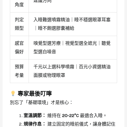
建議方向
角度
判定
入睡難選噴霧精油｜睡不穩選眼罩耳塞
類型
｜睡不飽選膠囊補給
感官
嗅覺型選芳療｜視覺型選全遮光｜聽覺
偏好
型選白噪音
預算
千元以上選科學噴霧｜百元小資選精油
考量
面膜或物理眼罩
專家最後叮嚀
別忘了「基礎環境」才是核心：
室溫調節：
維持在
20-22°C
最適合入睡。
規律作息：
建立固定的睡前儀式，讓身體記住