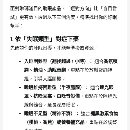
面對琳瑯滿目的助眠產品，「選對方向」比「盲目嘗
試」更有效。透過以下三個角度，精準找出你的好眠
幫手：
1. 依「失眠類型」對症下藥
先確認你的睡眠困擾，才能精準投放資源：
入睡困難型（翻找超過 1 小時）：
適合
香氛噴
霧、精油、助眠音樂
，重點在於放鬆緊繃神
經，引導大腦關機。
睡眠維持困難型（半夜易醒）：
適合
遮光眼
罩、抗噪耳塞、白噪音設備
，重點在於隔絕光
線與雜音，延長深層睡眠。
睡眠不足型（精神不濟）：
適合
褪黑激素食物
（櫻桃、香蕉）或營養補充品
，重點在於調整