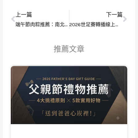
上一篇
下一篇
上一頁
下
端午節肉粽推薦：南北粽差別與十大必吃名店
2026世足賽轉播線上看：台灣賽程時間與免熬夜攻略
推薦文章
頁
頁
頁
頁
頁
面
面
面
面
面