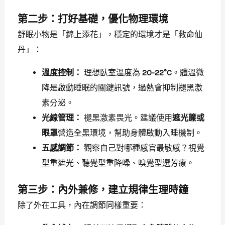
第二步：打好基礎，優化物理環境
舒眠小物是「錦上添花」，穩定的環境才是「救命仙
丹」：
溫度控制：
理想臥室溫度為
20-22°C
。體溫微
降是啟動睡眠的關鍵訊號，過熱會抑制褪黑激
素分泌。
光線管理：
褪黑激素畏光。建議使用
遮光簾或
眼罩
營造全黑環境，幫助身體啟動入睡機制。
五感調節：
觀察自己對哪種感官最敏感？視覺
型重遮光、聽覺型重降噪、嗅覺型選芳療。
第三步：內外兼修，建立規律生理時鐘
除了外在工具，內在調節同樣重要：