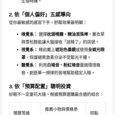
生理時鐘。
2. 依「個人偏好」五感導向
從你最敏感的感官下手，舒壓效果最明顯：
嗅覺系：
選擇
枕頭噴霧、精油滾珠棒
。薰衣草
與雪松醇能讓大腦接收「該睡了」的訊號。
視覺系：
睡前戴上
琥珀色墨鏡
或使用
全遮光眼
罩
，保護褪黑激素分泌不受藍光干擾。
聽覺系：
利用
白噪音、粉紅噪音
蓋過環境雜
音，創造單一規律的音場幫助穩定入睡。
3. 依「預算配置」聰明投資
好眠不一定要花大錢，根據預算選購最合適的組合：
推薦小物與價格參
預算等級
特點