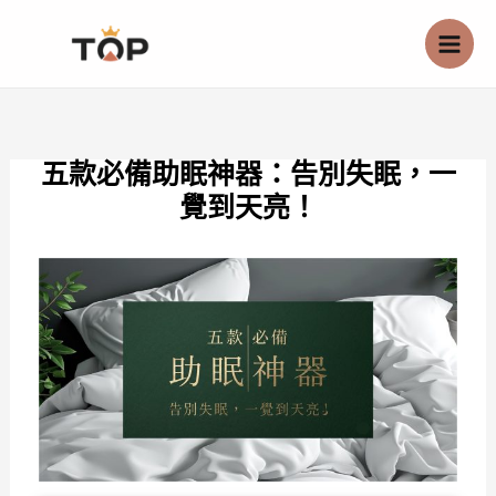
跳
至
主
要
內
五款必備助眠神器：告別失眠，一
容
覺到天亮！