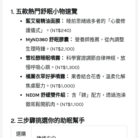
1. 五款熱門舒眠小物速覽
藍艾菊精油面膜：
睡前思緒過多者的「心靈修
護儀式」。(NT$240)
MyND360 舒眠膠囊：
營養師推薦，從內調整
生理時鐘。(NT$2,100)
雪松醇睡眠噴霧：
科學實證調節自律神經，放
慢呼吸心跳。(NT$1,300)
橘薰衣草好夢噴霧：
果香結合花香，溫柔化解
焦慮壓力。(NT$1,000)
NEOM 舒緩雙件組：
含「鎂」配方，透過泡澡
徹底鬆開肌肉。(NT$1,100)
2. 三步驟挑選你的助眠幫手
選購