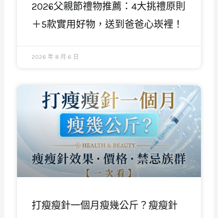
2026父親節禮物推薦：4大挑禮原則
＋5款實用好物，送到爸爸心崁裡！
2026 年 8 月 6 日
打瘦瘦針一個月瘦幾公斤？瘦瘦針