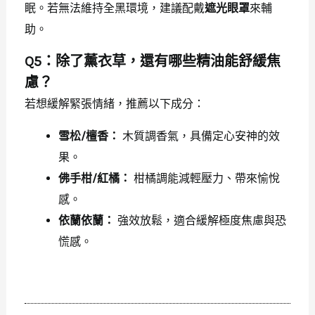
眠。若無法維持全黑環境，建議配戴
遮光眼罩
來輔
助。
Q5：除了薰衣草，還有哪些精油能舒緩焦
慮？
若想緩解緊張情緒，推薦以下成分：
雪松/檀香：
木質調香氣，具備定心安神的效
果。
佛手柑/紅橘：
柑橘調能減輕壓力、帶來愉悅
感。
依蘭依蘭：
強效放鬆，適合緩解極度焦慮與恐
慌感。