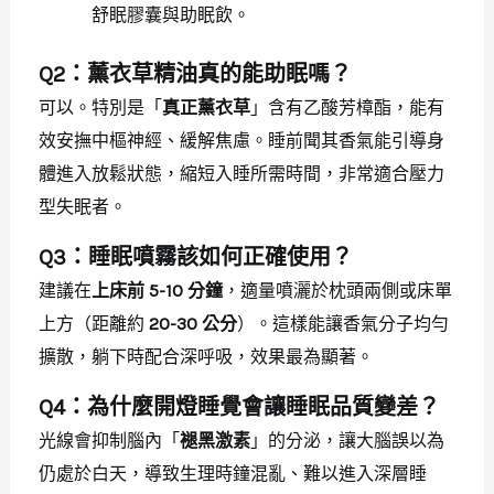
舒眠膠囊與助眠飲。
Q2：薰衣草精油真的能助眠嗎？
可以。特別是「
真正薰衣草
」含有乙酸芳樟酯，能有
效安撫中樞神經、緩解焦慮。睡前聞其香氣能引導身
體進入放鬆狀態，縮短入睡所需時間，非常適合壓力
型失眠者。
Q3：睡眠噴霧該如何正確使用？
建議在
上床前 5-10 分鐘
，適量噴灑於枕頭兩側或床單
上方（距離約
20-30 公分
）。這樣能讓香氣分子均勻
擴散，躺下時配合深呼吸，效果最為顯著。
Q4：為什麼開燈睡覺會讓睡眠品質變差？
光線會抑制腦內「
褪黑激素
」的分泌，讓大腦誤以為
仍處於白天，導致生理時鐘混亂、難以進入深層睡