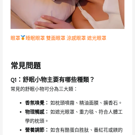
眼罩
睡眠眼罩 雙面眼罩 涼感眼罩 遮光眼罩
常見問題
Q1：舒眠小物主要有哪些種類？
常見的舒眠小物可分為三大類：
香氛嗅覺：
如枕頭噴霧、精油面膜、擴香石。
物理觸感：
如遮光眼罩、重力毯、符合人體工
學的枕頭。
營養調節：
如含有酪蛋白胜肽、番紅花或鎂的