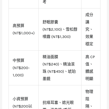
考
成分
舒眠膠囊
講
高預算
(NT$2,100)、雪松醇
究、
(NT$1,000+)
噴霧 (NT$1,300)
效果
穩定
精油面膜
高 CP
中預算
(NT$240)、精油滾
值、
(NT$200-
珠 (NT$450)、琥珀
體感
1,000)
墨鏡
明顯
物理
小資預算
阻
抗噪耳塞、遮光眼
(NT$200以
隔、