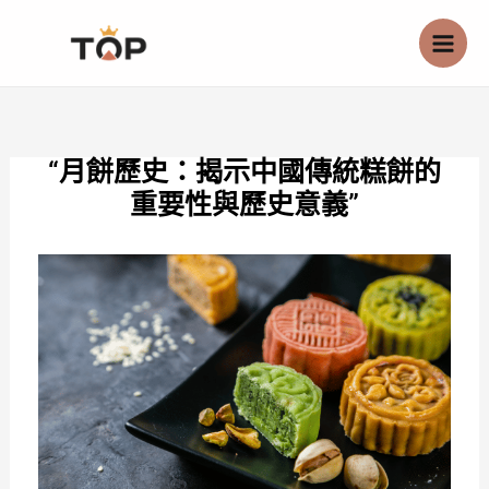
跳
至
主
要
內
“月餅歷史：揭示中國傳統糕餅的
容
重要性與歷史意義”