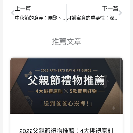
上一篇
下一篇
上一頁
下
中秋節的意義：團聚、感恩與傳統的表達
月餅寓意的重要性：深入探究中國傳統糕點背後的象徵意義
推薦文章
頁
頁
頁
頁
頁
面
面
面
面
面
2026父親節禮物推薦：4大挑禮原則