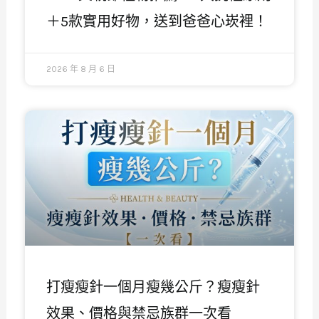
＋5款實用好物，送到爸爸心崁裡！
2026 年 8 月 6 日
打瘦瘦針一個月瘦幾公斤？瘦瘦針
效果、價格與禁忌族群一次看