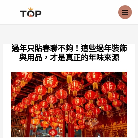
跳
至
主
要
內
過年只貼春聯不夠！這些過年裝飾
容
與用品，才是真正的年味來源