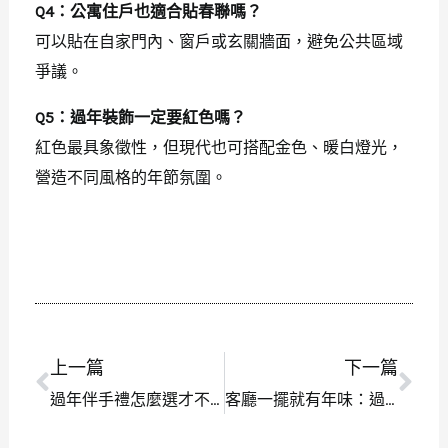
Q4：公寓住戶也適合貼春聯嗎？
可以貼在自家門內、窗戶或玄關牆面，避免公共區域
爭議。
Q5：過年裝飾一定要紅色嗎？
紅色最具象徵性，但現代也可搭配金色、暖白燈光，
營造不同風格的年節氛圍。
上一篇
下一篇
上一頁
下
過年伴手禮怎麼選才不尷尬？3步驟挑到人人都愛的年節禮盒
客廳一擺就有年味：過年必備的食品與零食準備全攻略