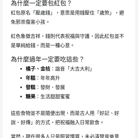
為什麼一定要包紅包？
紅包原名「壓歲錢」，意思是用錢壓住「歲煞」，避
免邪祟傷害小孩。
紅色象徵吉祥，錢則代表祝福與守護，因此紅包並不
是單純給錢，而是一種心意。
為什麼過年一定要吃這些？
橘子、金桔
：諧音「大吉大利」
年糕
：年年高升
發糕
：發財、發展
糖果
：生活甜甜蜜蜜
這些食物並不是隨便出現，而是古人用「好記、好
說、好傳」的方式，把祝福融入日常飲食。
當然，現在很多人只是照習慣買，未必清楚背後意