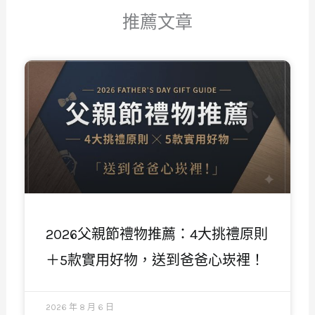
推薦文章
頁
頁
頁
頁
頁
面
面
面
面
面
2026父親節禮物推薦：4大挑禮原則
＋5款實用好物，送到爸爸心崁裡！
2026 年 8 月 6 日