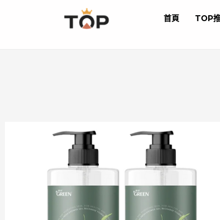
跳
首頁
TOP
至
主
要
內
容