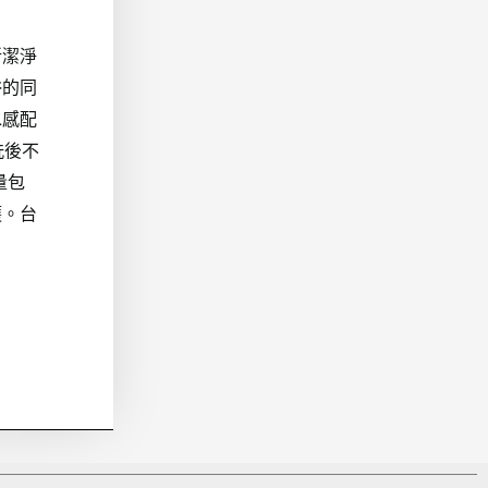
新潔淨
浴的同
水感配
洗後不
量包
護。台