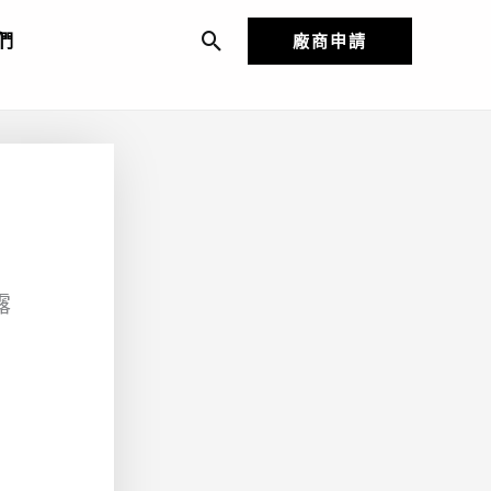
們
廠商申請
搜
尋
露