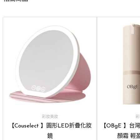
彩妝美妝
彩
【Couselect 】圓形LED折疊化妝
【OBgE 】台
鏡
顏霜 輕盈