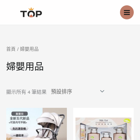
跳
至
主
要
內
容
首頁
/ 婦嬰用品
婦嬰用品
顯示所有 4 筆結果