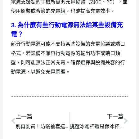
電源支援您的手機所需的充電協議（如QC、PD），並
使用原裝或合適的充電線，也能提高充電效率。
3. 為什麼有些行動電源無法給某些設備充
電？
部分行動電源可能不支持某些設備的充電協議或端口
格式。若設備不兼容行動電源的輸出功率或端口類
型，則可能無法正常充電。確保選擇與設備兼容的行
動電源，以避免充電問題。
上一篇
下一篇
上一頁
下
別再亂買！防曬袖套這樣挑，才不會又熱又沒效果
挑選冰霸杯還是保冰杯？這些選擇技巧讓你不再猶豫