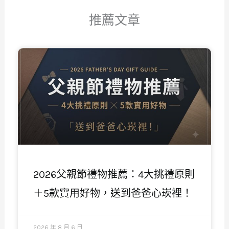
推薦文章
頁
頁
頁
頁
頁
面
面
面
面
面
2026父親節禮物推薦：4大挑禮原則
＋5款實用好物，送到爸爸心崁裡！
2026 年 8 月 6 日