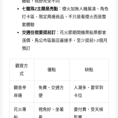
體驗，視野完全不同
七龍珠Z主題是亮點
：煙火加無人機展演、角色
打卡區、限定周邊商品，不只是看煙火而是整
套體驗
交通住宿要提前訂
：花火節期間機票船票都會
漲價，馬公市區飯店最搶手，至少提前1-2個月
預訂
觀賞方
優點
缺點
式
觀音亭
免費、交通方
人潮多、要早到
岸邊
便
卡位
花火專
視角好、坐著
要付費、受天候
船
看
影響