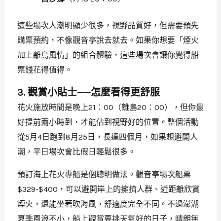
這些場次人潮明顯少很多，視野品質好，但需要預先
購票預約，不像觀音亭說去就去。如果你想要「煙火
加上離島風情」的組合體驗，這些場次會讓你覺得船
票錢花得值得。
3. 觀賞小貼士——怎麼看得更舒服
花火施放時間是晚上21：00（離島20：00），但你最
好提前兩小時到，才能佔到視野好的位置。整個活動
從5月4日跑到8月25日，長達四個月，如果想避開人
潮，平日場次會比假日輕鬆很多。
預訂海上花火專船是個聰明做法。觀音亭場次船票
$329-$400，可以避開岸上的擁擠人群、近距離欣賞
煙火，還能坐著吹海風，舒適度完全不同。不過澎湖
夏季風浪不小，船上觀賞要挑天氣好的日子，晴朗無