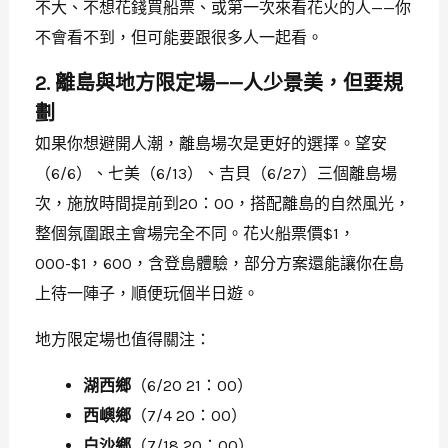
不大、不想花錢買船票、或第一次來看花火的人——你
不會看不到，但可能要跟很多人一起看。
2. 離島與地方限定場——人少景美，但要規
劃
如果你想避開人潮，離島場次是更好的選擇。望安
（6/6）、七美（6/13）、吉貝（6/27）三個離島場
次，施放時間提前到20：00，搭配離島的自然風光，
整個氛圍跟主會場完全不同。花火船票價$1，
000-$1，600，含登島體驗，部分方案還能讓你在島
上待一陣子，順便玩個半日遊。
地方限定場也值得關注：
湖西鄉
（6/20 21：00）
西嶼鄉
（7/4 20：00）
白沙鄉
（7/18 20：00）