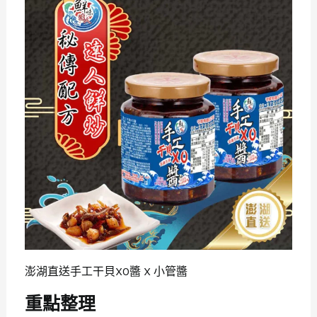
澎湖直送手工干貝XO醬 X 小管醬
重點整理