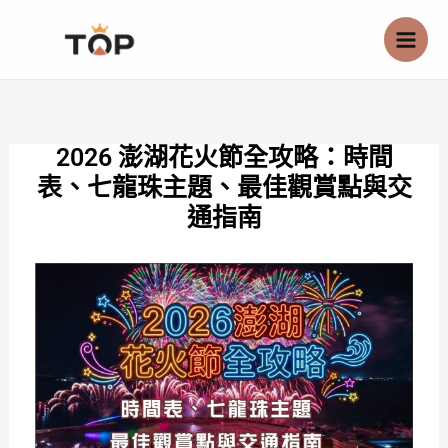
跳
至
主
要
內
2026 澎湖花火節全攻略：時間
容
表、七龍珠主題、最佳觀賞點與交
通指南