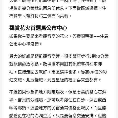
太遠，散場後可能塞在路上一兩小時；住得對了，散
場後走幾分鐘就能回房間休息。下面從區域選擇、住
宿類型、預訂技巧三個面向來看。
觀賞花火首選馬公市中心
如果你主要是來看觀音亭的花火，答案很明確——住馬
公市中心準沒錯。
最大的好處是距離觀音亭近，很多飯店步行5到10分鐘
就能到施放地點。散場後不用跟其他遊客擠在車陣
裡，直接走回去就好。市區選擇也多，從高CP值的彩
虹文旅、北辰慢旅，到五星級的福朋喜來登都有。
不過如果你想追地方限定場次，像是七美的雙心石滬
場、吉貝的沙灘場，那可以考慮住在白沙、湖西或西
嶼等鄉鎮。這些地方的民宿通常價格更親民，而且能
體驗更在地的澎湖生活，只是要留意交通安排，租機