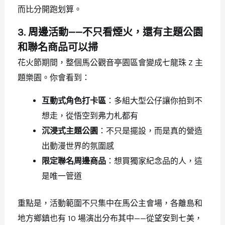
而比分開跑划算。
3. 周邊活動——不只看煙火，還有主題公園
和聯名商品可以掃
花火節期間，整個馬公觀音亭園區會變成七龍珠 Z 主
題樂園。你會看到：
互動式角色打卡區
：多組大型公仔讓你拍到不
想走，從悟空到弗力札都有
沉浸式主題公園
：不只是擺設，而是真的營造
出動漫世界的氛圍感
限定聯名周邊商品
：想買獨家紀念品的人，這
是唯一管道
重點是，活動範圍不只集中在馬公主會場，各離島和
地方鄉鎮也有 10 場演出分布其中——從望安到七美，