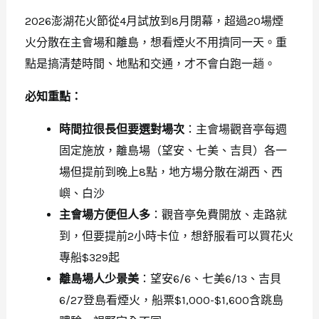
2026澎湖花火節從4月試放到8月閉幕，超過20場煙
火分散在主會場和離島，想看煙火不用擠同一天。重
點是搞清楚時間、地點和交通，才不會白跑一趟。
必知重點：
時間拉很長但要選對場次
：主會場觀音亭每週
固定施放，離島場（望安、七美、吉貝）各一
場但提前到晚上8點，地方場分散在湖西、西
嶼、白沙
主會場方便但人多
：觀音亭免費開放、走路就
到，但要提前2小時卡位，想舒服看可以買花火
專船$329起
離島場人少景美
：望安6/6、七美6/13、吉貝
6/27登島看煙火，船票$1,000-$1,600含跳島