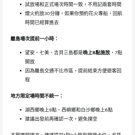
試放場和正式場次時間一致，不用記兩套時間
煙火約放30分鐘，如果你預約花火專船，回航
時間已經算進去
離島場次提前一小時：
望安、七美、吉貝三島都是
晚上8點施放
，7點
開放
因為離島交通不比市區，提前結束方便遊客回
程
地方限定場時間不統一：
湖西鄉晚上9點、西嶼鄉和白沙鄉晚上8點
建議出發前再確認一次，避免撲空