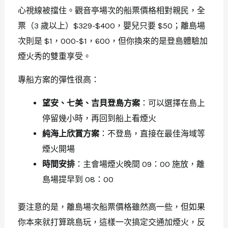
心視線被擋住。觀音亭場次的船票價格相對親民，全
票（3 歲以上）$329-$400，嬰兒只要 $50；離島場
次則是 $1，000-$1，600，但你換來的是登島體驗加
煙火秀的雙重享受。
專船方案的彈性很高：
望安、七美、吉貝登島方案
：可以選擇在島上
停留幾小時，再回到船上看煙火
純海上欣賞方案
：不登島，直接在最佳海域等
煙火開場
時間安排
：主會場煙火晚間 09：00 施放，離
島場提早到 08：00
要注意的是，離島場次船票價格雖然高一些，但如果
你本來就打算跳島玩，這樣一次搞定交通加煙火，反