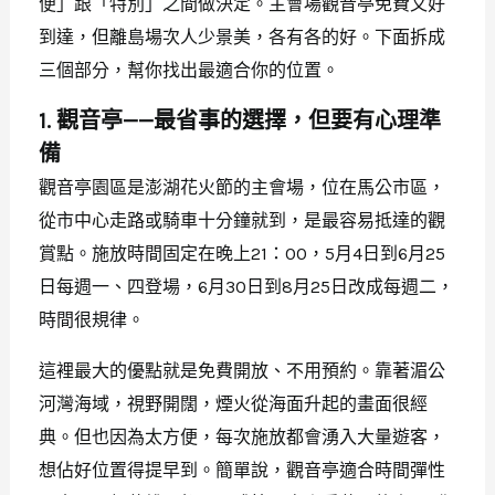
便」跟「特別」之間做決定。主會場觀音亭免費又好
到達，但離島場次人少景美，各有各的好。下面拆成
三個部分，幫你找出最適合你的位置。
1. 觀音亭——最省事的選擇，但要有心理準
備
觀音亭園區是澎湖花火節的主會場，位在馬公市區，
從市中心走路或騎車十分鐘就到，是最容易抵達的觀
賞點。施放時間固定在晚上21：00，5月4日到6月25
日每週一、四登場，6月30日到8月25日改成每週二，
時間很規律。
這裡最大的優點就是免費開放、不用預約。靠著湄公
河灣海域，視野開闊，煙火從海面升起的畫面很經
典。但也因為太方便，每次施放都會湧入大量遊客，
想佔好位置得提早到。簡單說，觀音亭適合時間彈性