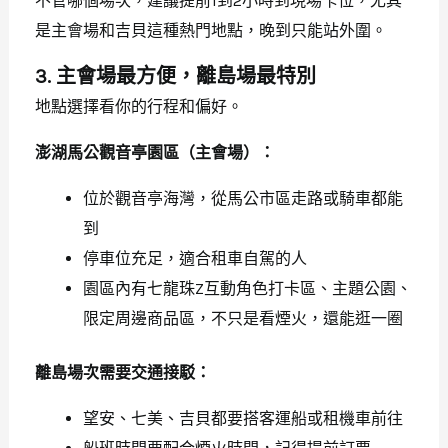
不管哪個場次，建議提前1到2小時到現場卡位，尤其
是主會場和吉貝這種熱門地點，晚到只能站外圍。
3. 主會場最方便，離島場最特別
地點選擇看你的行程和偏好。
澎湖馬公觀音亭園區（主會場）：
位於觀音亭海灣，從馬公市區走路或騎車都能
到
停車位充足，適合租車自駕的人
園區內有七龍珠Z互動角色打卡區、主題公園、
限定周邊商品區，不只是看煙火，還能逛一圈
離島場次需要交通接駁：
望安、七美、吉貝都要搭客運船或租機車前往