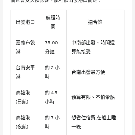
而且會受天候影響。航程依出發港口而定：
航程時
出發港口
適合誰
間
嘉義布袋
75-90
中南部出發、時間還
港
分鐘
算能接受
台南安平
約 2 小
台南出發最方便
港
時
高雄港
約 4.5
預算有限、不怕暈船
(日航)
小時
高雄港
約 7 小
想省住宿費,在船上睡
(夜航)
時
一晚