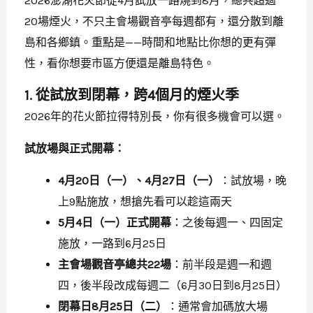
2026澎湖花火節從4月試放一路燒到8月，總共超過
20場煙火，不只主會場觀音亭每週都有，還分散到離
島和各鄉鎮。重點是——時間和地點比你想的更有彈
性，看你想要市區方便還是離島特色。
1. 從試放到閉幕，跨4個月的煙火季
2026年的花火節拉得特別長，你有很多機會可以選。
試放場與正式開幕：
4月20日（一）、4月27日（一）
：試放場，晚
上9點施放，想搶先看可以趁這兩天
5月4日（一）正式開幕
：之後每週一、四固定
施放，一路到6月25日
主會場觀音亭總共22場
：前半段是週一和週
四，後半段改成每週二（6月30日到8月25日）
閉幕日8月25日（二）
：通常會加碼放大場