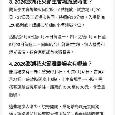
3. 2026澎湖花火節主會場施放時間？
觀音亭主會場煙火固定晚上9點施放，試放場4月20
日、27日及正式場次皆同，持續約30分鐘。入場從晚
上8點開放，建議提前1至2小時到場卡位。
活動從5月4日至6月25日每週一、四，之後6月30日至
8月25日每週二。園區結合七龍珠Z主題、無人機秀和
燈光表演，適合家庭或首次觀賞者。
4. 2026澎湖花火節離島場次有哪些？
離島場次有三場：望安6月6日、七美6月13日、吉貝6
月27日，施放時間晚上8點，比主會場早一小時。需
搭客運船或機車前往，船票約1000至1600元，含登島
體驗。
這些場次人潮少、視野開闊，搭配離島風光氛圍獨
特。建議提前訂船票配合煙火時間，避免錯過回程班