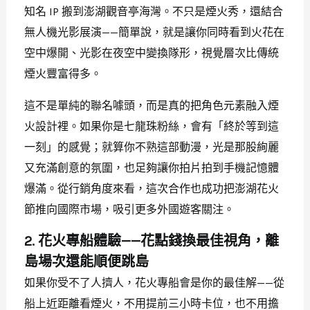
知名 IP 搬到澎湖觀音亭海灣。不只是煙火秀，還結合
無人機光影展演——簡單說，就是讓你同時看到火花在
空中爆開、光影在夜空中變換隊形，視覺層次比傳統
煙火豐富得多。
這不是單純的聯名噱頭，而是真的把角色元素融入煙
火設計裡。如果你是七龍珠粉絲，會有「終於等到這
一刻」的感覺；就算你不熟這部動漫，光是那股絢麗
又充滿創意的氛圍，也足夠讓你拍片拍到手機記憶體
爆滿。從行銷角度來看，這次合作也成功把澎湖花火
節推向國際市場，吸引更多外國遊客關注。
2. 花火專船體驗——花點錢換最佳視角，離
島場次還能順便跳島
如果你受不了人擠人，花火專船會是你的最佳解——從
船上近距離看煙火，不用提前三小時卡位，也不用擔