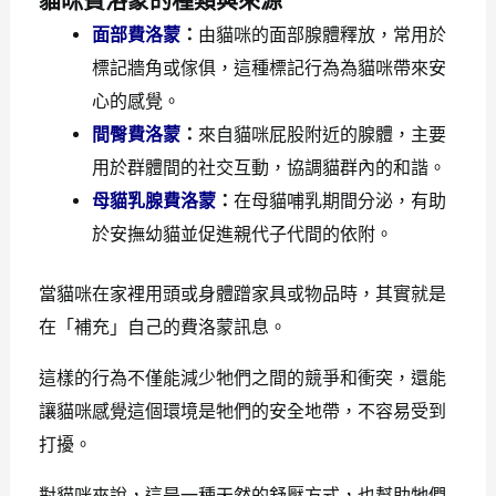
貓咪費洛蒙的種類與來源
面部費洛蒙
：
由貓咪的面部腺體釋放，常用於
標記牆角或傢俱，這種標記行為為貓咪帶來安
心的感覺。
間臀費洛蒙
：
來自貓咪屁股附近的腺體，主要
用於群體間的社交互動，協調貓群內的和諧。
母貓乳腺費洛蒙
：
在母貓哺乳期間分泌，有助
於安撫幼貓並促進親代子代間的依附。
當貓咪在家裡用頭或身體蹭家具或物品時，其實就是
在「補充」自己的費洛蒙訊息。
這樣的行為不僅能減少牠們之間的競爭和衝突，還能
讓貓咪感覺這個環境是牠們的安全地帶，不容易受到
打擾。
對貓咪來說，這是一種天然的舒壓方式，也幫助牠們