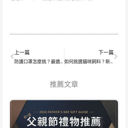
上一篇
下一篇
上一頁
下
防護口罩怎麼挑？最適合日常使用的口罩推薦
如何挑選貓咪飼料？新手必看貓咪乾糧選購全攻略
推薦文章
頁
頁
頁
頁
頁
面
面
面
面
面