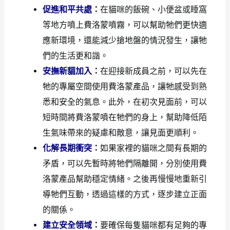
促進和平共處
：
在貓咪的飯碗、小便盆或睡窩
等地方噴上費洛蒙噴霧，可以幫助牠們更快適
應新環境，還能減少搶地盤的情況發生，讓牠
們的生活更和諧。
安撫新貓加入
：
在迎接新成員之前，可以先在
牠的專屬空間使用費洛蒙產品，讓牠感受到熟
悉和安全的氣息。此外，在初次見面前，可以
短時間將費洛蒙噴在牠們的身上，幫助降低陌
生氣味帶來的疑慮和敵意，讓見面更順利。
化解長期衝突
：
如果家裡的貓咪之間有長期的
矛盾，可以先暫時將牠們隔離開，分別使用費
洛蒙產品幫助穩定情緒。之後再慢慢地重新引
導牠們互動，透過這樣的方式，逐步建立正面
的關係。
建立安全領域
：
要確保每隻貓咪都有足夠的專