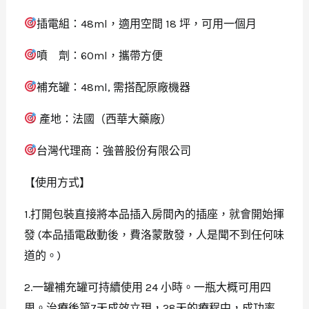
插電組：48ml，適用空間 18 坪，可用一個月
噴 劑：60ml，攜帶方便
補充罐：48ml, 需搭配原廠機器
產地：法國（西華大藥廠）
台灣代理商：強普股份有限公司
【使用方式】
1.打開包裝直接將本品插入房間內的插座，就會開始揮
發 (本品插電啟動後，費洛蒙散發，人是聞不到任何味
道的。)
2.一罐補充罐可持續使用 24 小時。一瓶大概可用四
周。治療後第7天成效立現，28天的療程中，成功率