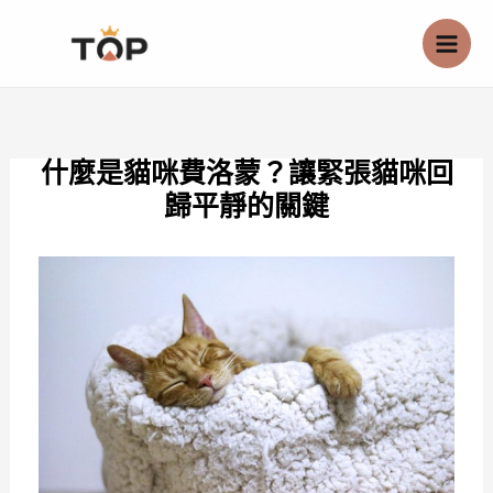
跳
至
主
要
內
什麼是貓咪費洛蒙？讓緊張貓咪回
容
歸平靜的關鍵