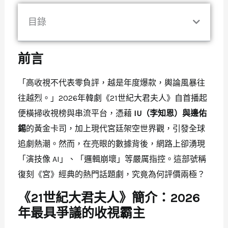
目錄
前言
「高收視不代表零負評，越是年度爆款，輿論風暴往
往越烈。」2026年韓劇《21世紀大君夫人》自首播起
便橫掃收視榜與串流平台，憑藉
IU（李知恩）與邊佑
錫
的黃金卡司，加上現代宮廷架空世界觀，引發全球
追劇熱潮。然而，在亮眼的數據背後，網路上卻湧現
「演技像 AI」、「邏輯崩壞」等嚴厲指控。這部號稱
復刻《宮》經典的熱門話題劇，究竟為何評價兩極？
《21世紀大君夫人》簡介：2026
年最具爭議的收視霸主