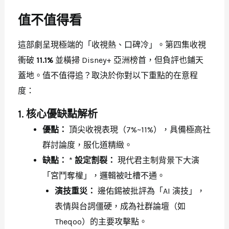
值不值得看
這部劇呈現極端的「收視熱、口碑冷」。第四集收視
衝破
11.1%
並橫掃 Disney+ 亞洲榜首，但負評也鋪天
蓋地。值不值得追？取決於你對以下重點的在意程
度：
1. 核心優缺點解析
優點：
頂尖收視表現（7%~11%），具備極高社
群討論度，服化道精緻。
缺點：
*
設定割裂：
現代君主制背景下大演
「宮鬥奪權」，邏輯被吐槽不通。
演技重災：
邊佑錫被批評為「AI 演技」，
表情與台詞僵硬，成為社群論壇（如
Theqoo）的主要攻擊點。