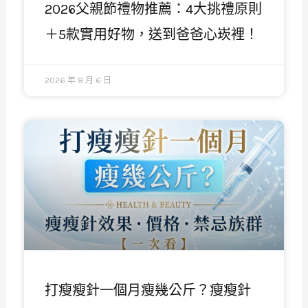
2026父親節禮物推薦：4大挑禮原則
＋5款實用好物，送到爸爸心崁裡！
2026 年 8 月 6 日
打瘦瘦針一個月瘦幾公斤？瘦瘦針