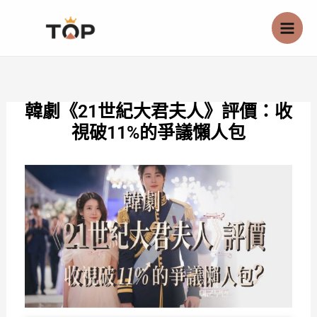
跳
至
主
要
內
韓劇《21世紀大君夫人》評價：收
容
視破11%的爭議懶人包