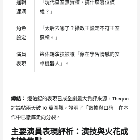
邏輯
「現代皇室無實權，搞什麼篡位謀
漏洞
權？」
角色
「太后去哪了？攝政王設定不符王室
設定
邏輯。」
演員
邊佑錫演技被酸「像在學習情感的安
表現
卓機器人」。
總結：
邊佑錫的表現已成全劇最大負評來源，Theqoo
討論帖兩天破 10 萬圍觀，證明了「數據與口碑」在本
作中已徹底走向分裂。
主要演員表現評析：演技與火花成