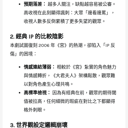
預期落差：
越多人關注，缺點越容易被公審。
高收視在此刻顯得諷刺：大眾「邊看邊罵」，
收視人數多反倒累積了更多失望的觀眾。
2. 經典 IP 的比較陰影
本劇試圖復刻 2006 年《宮》的熱潮，卻陷入「IP 反
傷」的困境：
情感連結薄弱：
相較於《宮》紮實的角色魅力
與情感轉折，《大君夫人》架構鬆散，觀眾難
以對角色產生心理共鳴。
高標準檢視：
因為有經典在前，觀眾的期待閾
值被拉高，任何細微的瑕疵在對比之下都顯得
格外刺眼。
3. 世界觀設定邏輯崩壞