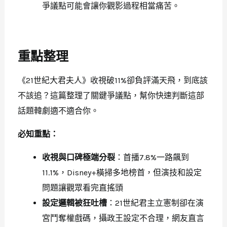
爭議點可能會讓你觀影過程相當痛苦。
重點整理
《21世紀大君夫人》收視破11%卻負評滿天飛，到底該
不該追？這篇整理了關鍵爭議點，幫你快速判斷這部
話題韓劇適不適合你。
必知重點：
收視與口碑極端分裂
：首播7.8%一路飆到
11.1%，Disney+橫掃多地榜首，但演技和設定
問題讓觀眾看完直搖頭
設定邏輯被狂吐槽
：21世紀君主立憲制卻在演
宮鬥奪權戲碼，攝政王設定不合理，網友直言