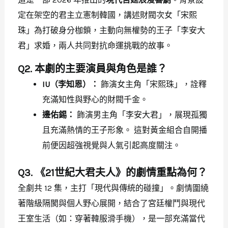
定在架空的君主立憲制韓國，講述財閥次女「宋熙
珠」為打破身分枷鎖，主動向無權勢的王子「李安大
君」求婚，兩人共同對抗命運挑戰的故事。
Q2. 本劇的主要演員與角色是誰？
IU（李知恩）：
飾演女主角「宋熙珠」，詮釋
充滿知性與野心的財閥千金。
邊佑錫：
飾演男主角「李安大君」，展現孤獨
且充滿熱情的王子形象。 這對黃金組合自開播
前便因超強視覺與人氣引起高度關注。
Q3. 《21世紀大君夫人》的劇情重點為何？
全劇共 12 集，主打「現代與傳統的碰撞」。劇情圍繞
著階級隔閡與個人野心展開，結合了宮廷權鬥與現代
王室生活（如：穿著韓服滑手機），是一部充滿當代