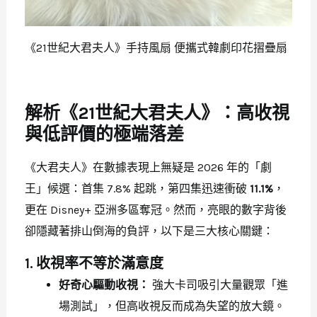
《21世紀大君夫人》手持風扇 便攜式韓劇印花摺疊扇
解析《21世紀大君夫人》：高收視
與低評價的極端落差
《大君夫人》在數據表現上無疑是 2026 年的「劇
王」候選：首集 7.8% 起跳，第四集迅速衝破
11.1%
，
更在 Disney+ 亞洲多區奪冠。然而，亮眼的數字背後
卻隱藏著排山倒海的負評，以下是三大核心關鍵：
1. 收視率不等於滿意度
好奇心驅動收視：
強大卡司吸引大量觀眾「進
場測試」，但高收視反而成為失望的放大鏡。