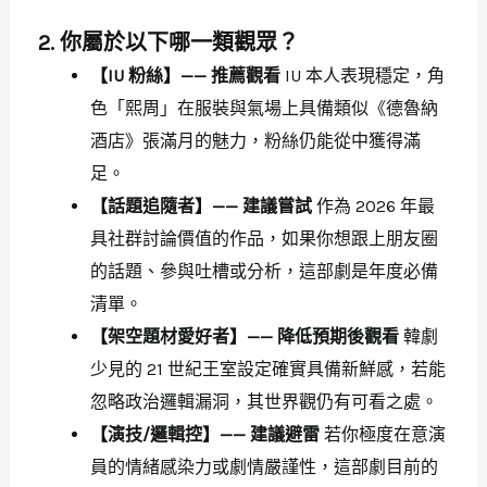
2. 你屬於以下哪一類觀眾？
【IU 粉絲】—— 推薦觀看
IU 本人表現穩定，角
色「熙周」在服裝與氣場上具備類似《德魯納
酒店》張滿月的魅力，粉絲仍能從中獲得滿
足。
【話題追隨者】—— 建議嘗試
作為 2026 年最
具社群討論價值的作品，如果你想跟上朋友圈
的話題、參與吐槽或分析，這部劇是年度必備
清單。
【架空題材愛好者】—— 降低預期後觀看
韓劇
少見的 21 世紀王室設定確實具備新鮮感，若能
忽略政治邏輯漏洞，其世界觀仍有可看之處。
【演技/邏輯控】—— 建議避雷
若你極度在意演
員的情緒感染力或劇情嚴謹性，這部劇目前的