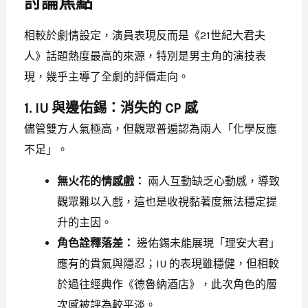
討論焦點
相較於劇情設定，演員表現反而是《21世紀大君夫
人》話題熱度最高的來源，特別是男主角的演技表
現，幾乎主導了全劇的評價走向。
1. IU 與邊佑錫：消失的 CP 感
儘管雙方人氣極高，但觀眾普遍認為兩人「化學反應
不足」。
無火花的情感戲：
兩人互動缺乏心動感，導致
觀眾難以入戲，這也是收視黏著度無法穩定提
升的主因。
角色詮釋落差：
邊佑錫未能展現「理安大君」
應有的貴氣與隱忍；IU 的表現雖穩健，但相較
於過往經典作《德魯納酒店》，此次角色的層
次感被評為較平淡。