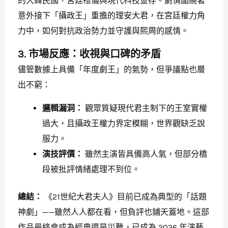
的大韓民國，宮廷禮儀與現代科技並存。劇情圍繞著
意外接下「攝政王」重擔的理安大君，在宮廷權力角
力中，如何對抗政治勢力並守護與熙周的感情。
3. 市場反應：收視與口碑的矛盾
儘管數據上具備「年度劇王」的氣勢，但爭議點也層
出不窮：
邏輯漏洞：
觀眾質疑現代君主制下的王室實權
過大，且攝政王權力界定模糊，世界觀缺乏說
服力。
演技評價：
雖然主演皆具備高人氣，但部分橋
段被批評情緒處理不到位。
總結：
《21世紀大君夫人》目前已成為典型的「話題
神劇」——雖然人人都在看，但負評也鋪天蓋地。這部
作品最終會成為經典還是災難，已成為 2026 年演藝