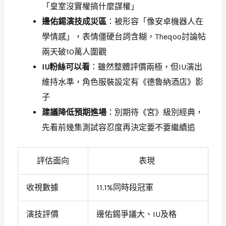
「皇室沒實權搞什麼謀權」
邊佑錫演技成災區
：被形容「像安卓機器人在
學情感」，表情僵硬台詞含糊，Theqoo討論帖
兩天破10萬人圍觀
IU粉絲可以看
：雖然整體評價兩極，但IU演出
維持水準，角色服裝設定有《德魯納酒店》影
子
建議降低預期進場
：別期待《宮》級別經典，
先看前幾集測試容忍度再決定要不要繼續追
評估面向
表現
收視數據
11.1%同時段冠軍
演技評價
邊佑錫爭議大、IU及格