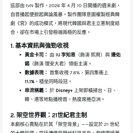
這部由 tvN 製作、2026 年 4 月 10 日開播的週末劇，
自首播起便掀起輿論風暴。製作團隊意圖複製經典韓
劇《宮》的成功模式，將現代韓國與君主立憲制度結
合，卻在市場上引發極端兩極的反應。
1. 基本資訊與強勁收視
黃金卡司：
由
IU 李知恩
（飾演 熙周）與
邊佑
錫
（飾演 理安大君）領銜主演。
數據表現：
首集收視 7.8%，第四集衝上
11.1%
，穩坐同時段冠。
串流稱霸：
於
Disney+
上架即橫掃台、日、
韓、港等地點播榜首，熱度席捲亞洲。
2. 架空世界觀：21世紀君主制
本劇核心賣點在於其「架空背景」——設定於 21 世紀