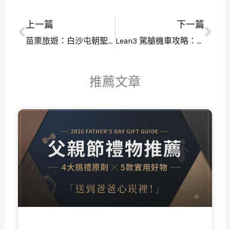
上一篇
下一篇
上一頁
下
苗栗旅遊：白沙屯朝聖、三義秘境一日遊全攻略
Lean3 駕艙機車攻略：價格、規格、3 大亮點全解析
推薦文章
頁
頁
頁
頁
頁
面
面
面
面
面