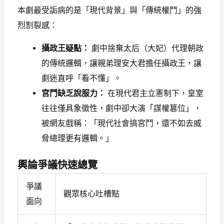
本劇最受詬病的是「現代背景」與「傳統權鬥」的強
烈割裂感：
攝政王疑點：
劇中捨棄太后（大妃）代理朝政
的傳統邏輯，讓親弟理安大君擔任攝政王，讓
劇迷直呼「看不懂」。
宮鬥缺乏說服力：
在現代君主立憲制下，皇室
往往僅具象徵性，劇中卻大演「謀權篡位」，
被網友戲稱：「現代社會搞宮鬥，還不如去威
脅總理更有邏輯。」
輿論爭議快速總覽
爭議
觀眾核心吐槽點
面向