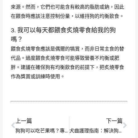
來源。然而，它們也可能含有較高的脂肪或鈉，因此
在餵食時應該注意控制份量，以維持狗的均衡飲食。
3. 我可以每天都餵食炙燒零食給我的狗
嗎？
餵食炙燒零食應該是偶爾的犒賞，而非日常主食的替
代品。過度餵食炙燒零食可能導致營養不均衡或肥
胖。建議在確保狗有均衡飲食的前提下，把炙燒零食
作為獎賞或訓練時使用。
上一篇
下一篇
上一頁
下
狗狗可以吃芒果嗎？專家告訴你應該注意什麼！
犬齒護理指南：解決狗狗不刷牙的困擾