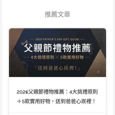
推薦文章
頁
頁
頁
頁
頁
面
面
面
面
面
2026父親節禮物推薦：4大挑禮原則
＋5款實用好物，送到爸爸心崁裡！