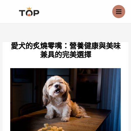
跳
至
主
要
內
愛犬的炙燒零嘴：營養健康與美味
容
兼具的完美選擇